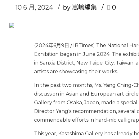
10 6 月, 2024
by 嵩嶋編集
0
(2024年6月9日 / IBTimes) The National Hard
Exhibition began in June 2024. The exhibi
in Sanxia District, New Taipei City, Taiwan,
artists are showcasing their works.
In the past two months, Ms. Yang Ching-C
discussion in Asian and European art circl
Gallery from Osaka, Japan, made a special
Director Yang’s recommendation, several c
commendable efforts in hard-nib calligrap
This year, Kasashima Gallery has already h