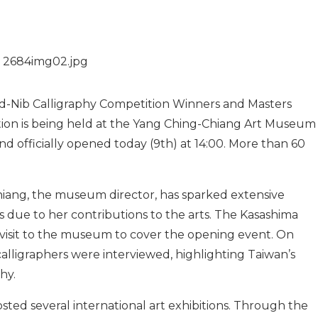
-Nib Calligraphy Competition Winners and Masters
tion is being held at the Yang Ching-Chiang Art Museum
 and officially opened today (9th) at 14:00. More than 60
hiang, the museum director, has sparked extensive
es due to her contributions to the arts. The Kasashima
 visit to the museum to cover the opening event. On
alligraphers were interviewed, highlighting Taiwan’s
hy.
osted several international art exhibitions. Through the