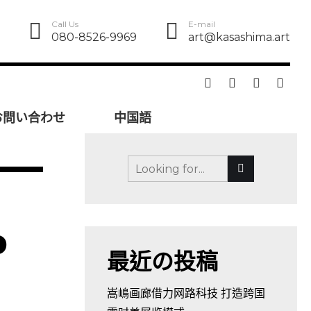
Call Us
E-mail
080-8526-9969
art@kasashima.art
お問い合わせ
中国語
b
最近の投稿
嵩嶋画廊借力网路科技 打造跨国