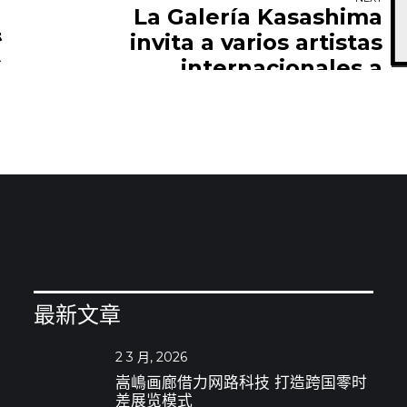
La Galería Kasashima
で
invita a varios artistas
ド
internacionales a
participar en la
‘Exhibición Vueling
Onboart’
最新文章
2 3 月, 2026
嵩嶋画廊借力网路科技 打造跨国零时
差展览模式