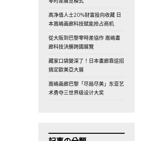
零时差展览模式
高净值人士20%财富投向收藏 日
本嵩嶋画廊科技赋能抢占商机
從大阪到巴黎零時差協作 嵩嶋畫
廊科技決勝跨國展覽
藏家口袋變深了！日本畫廊靠這招
搞定歐美亞大展
嵩嶋画廊巴黎「尽扇尽美」东亚艺
术勇夺三世界级设计大奖