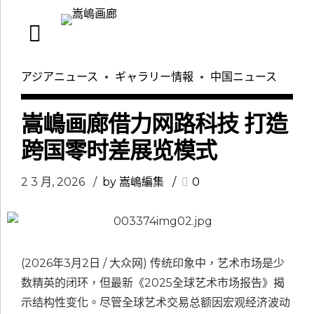
アジアニュース
ギャラリー情報
中国ニュース
嵩嶋画廊借力网路科技 打造
跨国零时差展览模式
2 3 月, 2026
by 嵩嶋編集
0
(2026年3月2日 / 大众网) 传统印象中，艺术市场是少
数精英的闭环，但最新《2025全球艺术市场报告》揭
示结构性变化。尽管全球艺术交易总额因宏观经济波动