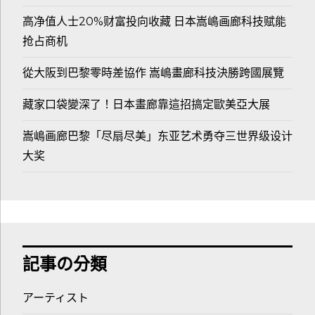
高净值人士20%财富投向收藏 日本嵩嶋画廊科技赋能
抢占商机
從大阪到巴黎零時差協作 嵩嶋畫廊科技決勝跨國展覽
藏家口袋變深了！日本畫廊靠這招搞定歐美亞大展
嵩嶋画廊巴黎「尽扇尽美」东亚艺术勇夺三世界级设计
大奖
記事の分類
アーティスト