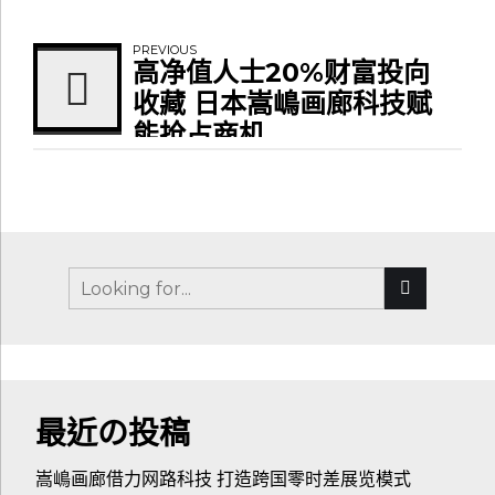
PREVIOUS
高净值人士20%财富投向
收藏 日本嵩嶋画廊科技赋
能抢占商机
最近の投稿
嵩嶋画廊借力网路科技 打造跨国零时差展览模式