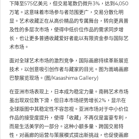
下降至575亿美元，但交易笔数仍微升3%，达到4,050
万笔。这意味着市场参与者范围更广，交易分散化明
显。艺术收藏正在从高价精品的专属舞台，转向更具普
及性的多层次市场，使得中低价位作品的需求同步增
长，也让更多普通收藏爱好者能以有限资金参与国际艺
术市场。
面对全球艺术市场的激烈竞争，国际画廊持续革新展览
技术，以创意吸引创作者与藏家的目光。图为嵩嶋画廊
巴黎展览现场。(图/Kasashima Gallery)
在亚洲市场表现上，日本成为稳定力量。南韩艺术市场
虽出现双位数下滑，但日本市场逆势增长2%，显示在
全球版图中其稳定性不容忽视。亚洲市场对于中小价位
作品的接受度提升，使得「收藏」不再仅是富豪专利，
而是生活美学的一部分。这种小额多量、跨国交易特
性，对画廊的运营与策展模式提出新挑战，也促使画廊