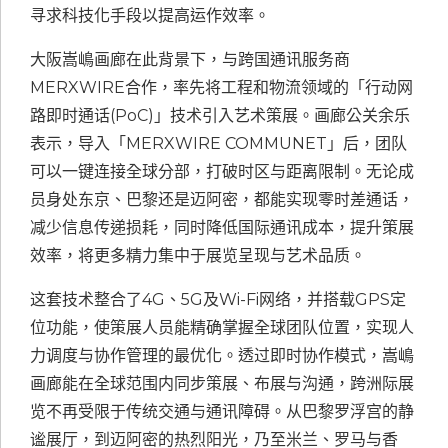
寻求科技化手段以提高运作效率。
大阪嵩嶋画廊在此背景下，与跨国通讯服务商
MERXWIRE合作，率先将工程和物流领域的「行动网
路即时通话(PoC)」技术引入艺术策展。画廊公关余乐
表示，导入「MERXWIRE COMMUNET」后，团队
可以一键连接全球分部，打破时区与距离限制。无论成
员身处东京、巴黎还是迈阿密，都能实现零时差通话，
减少信息传递损耗，同时降低国际通讯成本，提升策展
效率，将更多精力集中于展览呈现与艺术品质。
这套技术整合了4G、5G及Wi-Fi网络，并搭载GPS定
位功能，使策展人员能精确掌握全球团队位置，实现人
力调度与协作管理的最优化。透过即时协作模式，嵩嶋
画廊能在全球范围内同步策展、布展与沟通，跨洲际展
览不再受限于传统交通与通讯障碍。从巴黎罗浮宫的静
谧展厅，到迈阿密的热烈阳光，乃至米兰、罗马与香