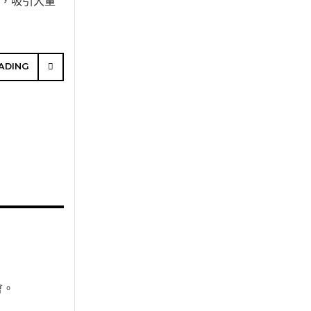
意，吸引大量
ADING
會。