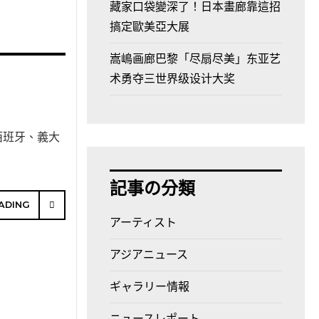
藏家口袋變深了！日本畫廊靠這招
搞定歐美亞大展
嵩嶋画廊巴黎「尽扇尽美」东亚艺
术勇夺三世界级设计大奖
西班牙、義大
記事の分類
ADING
アーティスト
アジアニュース
ギャラリー情報
ニュースレポート