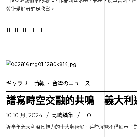
11位亞洲藝術家的創作，作品涵蓋水墨、彩墨、硬筆書法、
藝術愛好者駐足欣賞。
ギャラリー情報
台湾のニュース
譜寫時空交融的共鳴 義大利
10 10 月, 2024
嵩嶋編集
0
近半年義大利深具魅力的十大藝術展，這些展覽不僅展示了