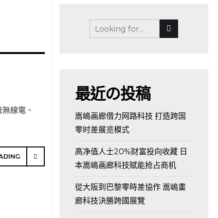
最近の投稿
統無線電、
嵩嶋画廊借力网路科技 打造跨国
零时差展览模式
高净值人士20%财富投向收藏 日
ADING
本嵩嶋画廊科技赋能抢占商机
從大阪到巴黎零時差協作 嵩嶋畫
廊科技決勝跨國展覽