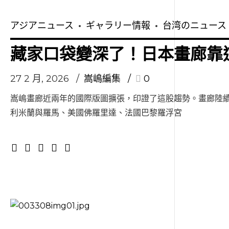
アジアニュース
ギャラリー情報
台湾のニュース
藏家口袋變深了！日本畫廊靠
27 2 月, 2026
嵩嶋編集
0
嵩嶋畫廊近兩年的國際版圖擴張，印證了這股趨勢。畫廊陸
利米蘭與羅馬、美國佛羅里達、法國巴黎羅浮宮