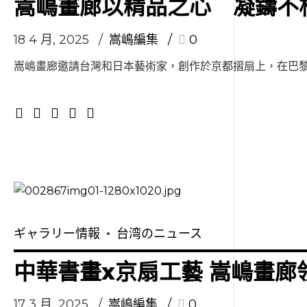
嵩嶋畫廊以精品之心 凝鑄不
18 4 月, 2025
嵩嶋編集
0
嵩嶋畫廊邀請台灣和日本藝術家，創作於京都摺扇上，在巴黎羅
ギャラリー情報
台湾のニュース
中華書畫x京扇工藝 嵩嶋畫廊
17 3 月, 2025
嵩嶋編集
0