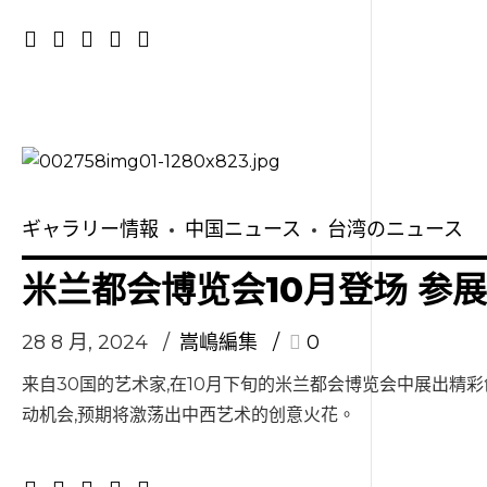
ギャラリー情報
中国ニュース
台湾のニュース
米兰都会博览会10月登场 参
28 8 月, 2024
嵩嶋編集
0
来自30国的艺术家,在10月下旬的米兰都会博览会中展出精
动机会,预期将激荡出中西艺术的创意火花。