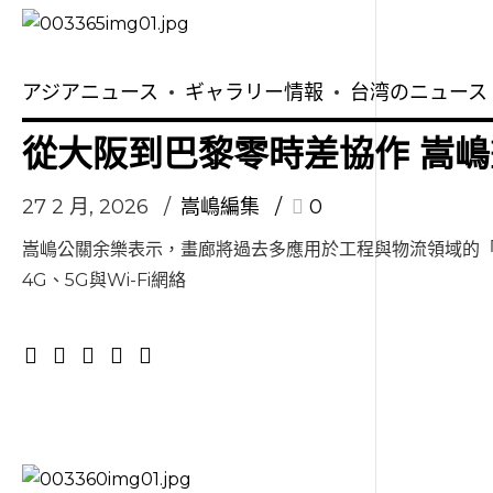
アジアニュース
ギャラリー情報
台湾のニュース
從大阪到巴黎零時差協作 嵩
27 2 月, 2026
嵩嶋編集
0
嵩嶋公關余樂表示，畫廊將過去多應用於工程與物流領域的「
4G、5G與Wi-Fi網絡