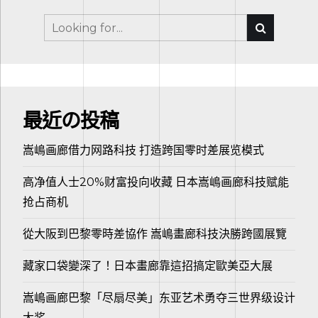
最近の投稿
嵩嶋画廊借力网路科技 打造跨国零时差展览模式
高净值人士20%财富投向收藏 日本嵩嶋画廊科技赋能
抢占商机
從大阪到巴黎零時差協作 嵩嶋畫廊科技決勝跨國展覽
藏家口袋變深了！日本畫廊靠這招搞定歐美亞大展
嵩嶋画廊巴黎「尽扇尽美」东亚艺术勇夺三世界级设计
大奖