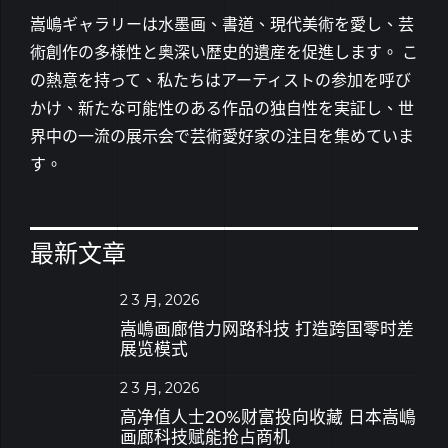
嵩嶋ギャラリーは水墨画、書道、現代美術を愛し、芸
術創作の多様性と奥深い歴史的遺産を促進します。 こ
の熱意を持って、私たちはアーティストの参加を呼び
かけ、新たな可能性のある作品の独自性を実証し、世
界中の一流の展示会で芸術愛好家の注目を集めていま
す。
最新文章
2 3 月, 2026
嵩嶋画廊借力网路科技 打造跨国零时差
展览模式
2 3 月, 2026
高净值人士20%财富投向收藏 日本嵩嶋
画廊科技赋能抢占商机