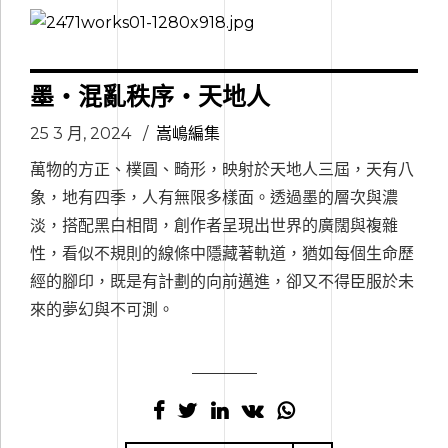
墨‧混亂秩序‧天地人
25 3 月, 2024
嵩嶋編集
萬物的方正、樸圓、畸形，映射於天地人三屆，天有八
象，地有四季，人有無限多樣面。透過墨的層次與濃
淡，搭配黑白相間，創作者呈現出世界的廣闊與複雜
性，看似不規則的線條中隱藏著軌道，猶如每個生命歷
經的腳印，既是有計劃的向前邁進，卻又不得臣服於未
來的夢幻與不可測。