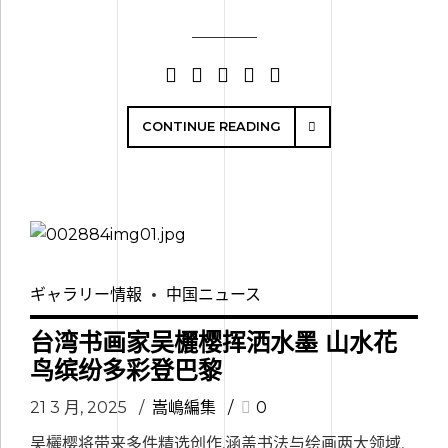
CONTINUE READING
ギャラリー情報
中国ニュース
台湾书画家吴欐樱挥洒水墨 山水花
鸟缤纷多彩登巴黎
21 3 月, 2025
嵩嶋編集
0
吴欐樱将带来多件精选创作,涵盖书法与绘画两大领域,