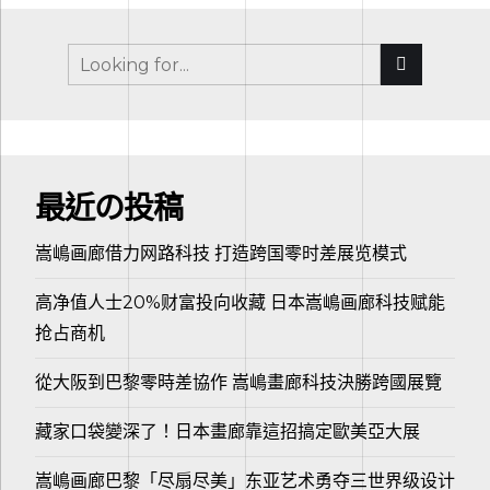
最近の投稿
嵩嶋画廊借力网路科技 打造跨国零时差展览模式
高净值人士20%财富投向收藏 日本嵩嶋画廊科技赋能
抢占商机
從大阪到巴黎零時差協作 嵩嶋畫廊科技決勝跨國展覽
藏家口袋變深了！日本畫廊靠這招搞定歐美亞大展
嵩嶋画廊巴黎「尽扇尽美」东亚艺术勇夺三世界级设计