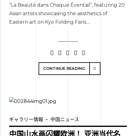
“La Beauté dans Chaque Éventail”, featuring 20
Asian artists showcasing the aesthetics of
Eastern art on Kyo Folding Fans....
CONTINUE READING
ギャラリー情報
中国ニュース
中国山水画闪耀欧洲！ 亚洲当代名