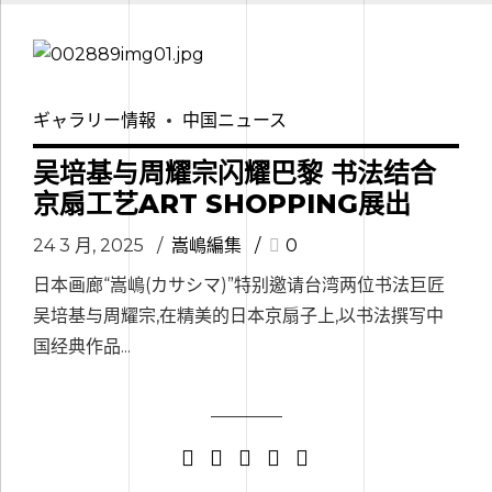
ギャラリー情報
中国ニュース
吴培基与周耀宗闪耀巴黎 书法结合
京扇工艺ART SHOPPING展出
24 3 月, 2025
嵩嶋編集
0
日本画廊“嵩嶋(カサシマ)”特别邀请台湾两位书法巨匠
吴培基与周耀宗,在精美的日本京扇子上,以书法撰写中
国经典作品...