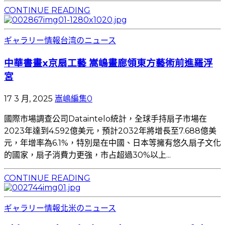
CONTINUE READING
ギャラリー情報
台湾のニュース
中華書畫x京扇工藝 嵩嶋畫廊領東方藝術前進羅浮
宮
17 3 月, 2025
嵩嶋編集
0
國際市場調查公司Dataintelo統計，全球手持扇子市場在
2023年達到4.592億美元，預計2032年將增長至7.688億美
元，年增率為6.1%，特別是在中國、日本等擁有悠久扇子文化
的國家，扇子消費力更強，市占超過30%以上...
CONTINUE READING
ギャラリー情報
北米のニュース