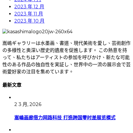
2023 年 12 月
2023 年 11 月
2023 年 10 月
嵩嶋ギャラリーは水墨画、書道、現代美術を愛し、芸術創作
の多様性と奥深い歴史的遺産を促進します。 この熱意を持
って、私たちはアーティストの参加を呼びかけ、新たな可能
性のある作品の独自性を実証し、世界中の一流の展示会で芸
術愛好家の注目を集めています。
最新文章
2 3 月, 2026
嵩嶋画廊借力网路科技 打造跨国零时差展览模式