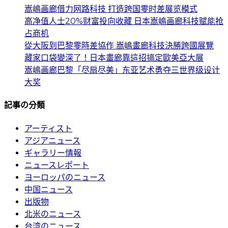
嵩嶋画廊借力网路科技 打造跨国零时差展览模式
高净值人士20%财富投向收藏 日本嵩嶋画廊科技赋能抢
占商机
從大阪到巴黎零時差協作 嵩嶋畫廊科技決勝跨國展覽
藏家口袋變深了！日本畫廊靠這招搞定歐美亞大展
嵩嶋画廊巴黎「尽扇尽美」东亚艺术勇夺三世界级设计
大奖
記事の分類
アーティスト
アジアニュース
ギャラリー情報
ニュースレポート
ヨーロッパのニュース
中国ニュース
出版物
北米のニュース
台湾のニュース