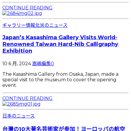
CONTINUE READING
ギャラリー情報
北米のニュース
Japan’s Kasashima Gallery Visits World-
Renowned Taiwan Hard-Nib Calligraphy
Exhibition
10 6 月, 2024
嵩嶋編集
0
The Kasashima Gallery from Osaka, Japan, made a
special visit to the museum to cover the opening
event.
CONTINUE READING
日本のニュース
台灣の10大著名芸術家が参加！ヨーロッパの航空