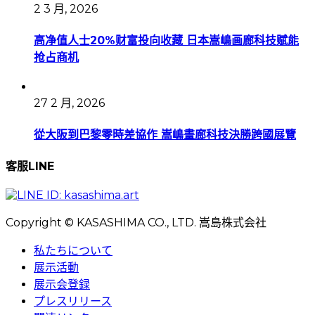
2 3 月, 2026
高净值人士20%财富投向收藏 日本嵩嶋画廊科技赋能
抢占商机
27 2 月, 2026
從大阪到巴黎零時差協作 嵩嶋畫廊科技決勝跨國展覽
客服LINE
Copyright © KASASHIMA CO., LTD. 嵩島株式会社
私たちについて
展示活動
展示会登録
プレスリリース