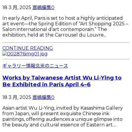
18 3 月, 2025
嵩嶋編集
0
In early April, Paris is set to host a highly anticipated
art event—the Spring Edition of “Art Shopping 2025 –
Salon international d’art contemporain.” The
exhibition, held at the Carrousel du Louvre...
CONTINUE READING
ギャラリー情報
北米のニュース
Works by Taiwanese Artist Wu Li-Ying to
Be Exhibited in Paris April 4–6
18 3 月, 2025
嵩嶋編集
0
Asian artist Wu Li-Ying, invited by Kasashima Gallery
from Japan, will present exquisite Chinese ink
paintings, offering audiences a unique glimpse into
the beauty and cultural essence of Eastern art....