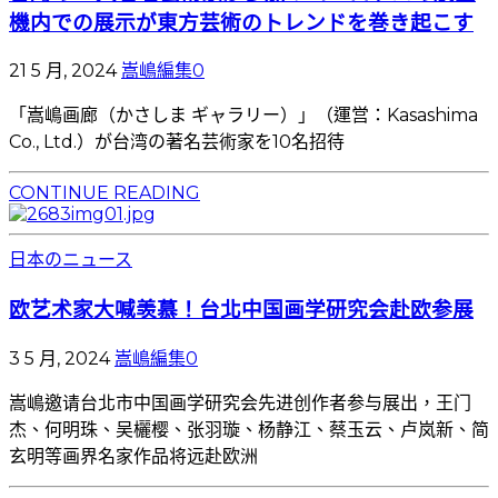
機内での展示が東方芸術のトレンドを巻き起こす
21 5 月, 2024
嵩嶋編集
0
「嵩嶋画廊（かさしま ギャラリー）」（運営：Kasashima
Co., Ltd.）が台湾の著名芸術家を10名招待
CONTINUE READING
日本のニュース
欧艺术家大喊羡慕！台北中国画学研究会赴欧参展
3 5 月, 2024
嵩嶋編集
0
嵩嶋邀请台北市中国画学研究会先进创作者参与展出，王门
杰、何明珠、吴欐樱、张羽璇、杨静江、蔡玉云、卢岚新、简
玄明等画界名家作品将远赴欧洲