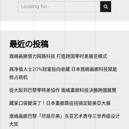
最近の投稿
嵩嶋画廊借力网路科技 打造跨国零时差展览模式
高净值人士20%财富投向收藏 日本嵩嶋画廊科技赋能
抢占商机
從大阪到巴黎零時差協作 嵩嶋畫廊科技決勝跨國展覽
藏家口袋變深了！日本畫廊靠這招搞定歐美亞大展
嵩嶋画廊巴黎「尽扇尽美」东亚艺术勇夺三世界级设计
大奖