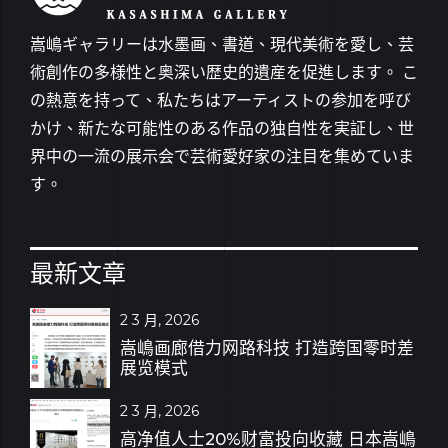
嵩嶋ギャラリーは水墨画、書道、現代美術を愛し、芸
術創作の多様性と奥深い歴史的遺産を促進します。 こ
の熱意を持って、私たちはアーティストの参加を呼び
かけ、新たな可能性のある作品の独自性を実証し、世
界中の一流の展示会で芸術愛好家の注目を集めていま
す。
最新文章
2 3 月, 2026
嵩嶋画廊借力网路科技 打造跨国零时差
展览模式
2 3 月, 2026
高净值人士20%财富投向收藏 日本嵩嶋