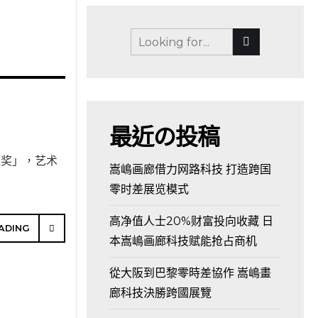
最近の投稿
设计银奖」，艺术
嵩嶋画廊借力网路科技 打造跨国
零时差展览模式
高净值人士20%财富投向收藏 日
ADING
本嵩嶋画廊科技赋能抢占商机
從大阪到巴黎零時差協作 嵩嶋畫
廊科技決勝跨國展覽