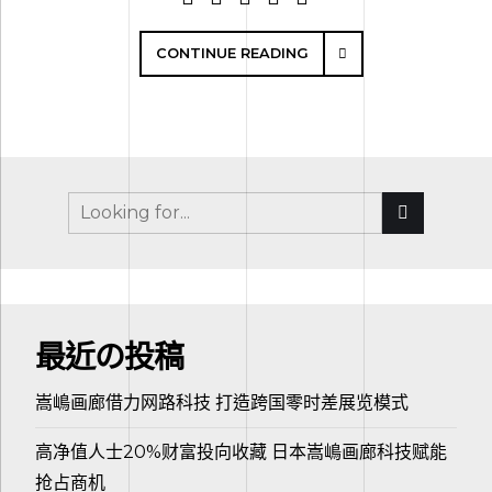
CONTINUE READING
最近の投稿
嵩嶋画廊借力网路科技 打造跨国零时差展览模式
高净值人士20%财富投向收藏 日本嵩嶋画廊科技赋能
抢占商机