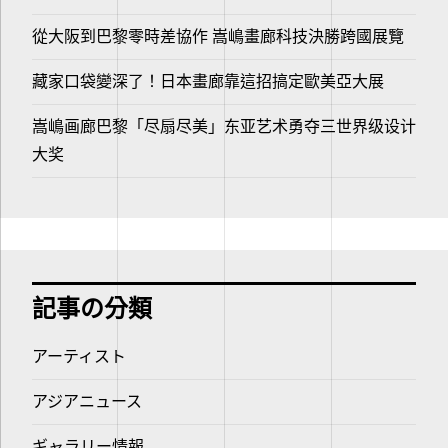
從大阪到巴黎零時差協作 嵩嶋畫廊科技決勝跨國展覽
藏家口袋變深了！日本畫廊靠這招搞定歐美亞大展
嵩嶋画廊巴黎「尽扇尽美」东亚艺术勇夺三世界级设计
大奖
記事の分類
アーティスト
アジアニュース
ギャラリー情報