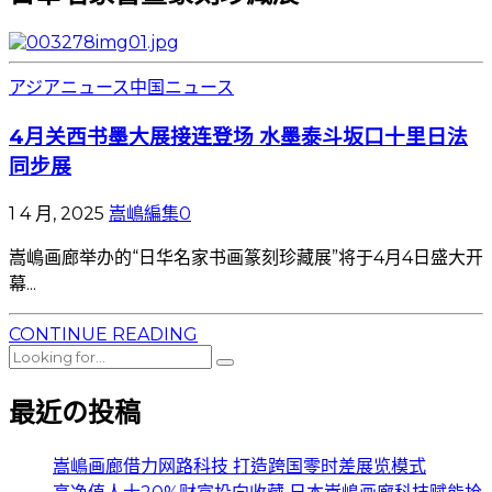
アジアニュース
中国ニュース
4月关西书墨大展接连登场 水墨泰斗坂口十里日法
同步展
1 4 月, 2025
嵩嶋編集
0
嵩嶋画廊举办的“日华名家书画篆刻珍藏展”将于4月4日盛大开
幕...
CONTINUE READING
最近の投稿
嵩嶋画廊借力网路科技 打造跨国零时差展览模式