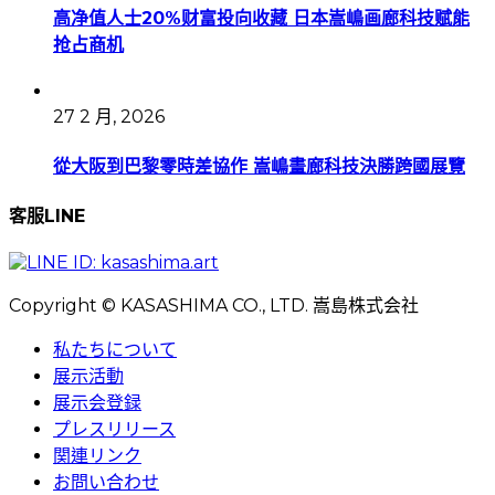
高净值人士20%财富投向收藏 日本嵩嶋画廊科技赋能
抢占商机
27 2 月, 2026
從大阪到巴黎零時差協作 嵩嶋畫廊科技決勝跨國展覽
客服LINE
Copyright © KASASHIMA CO., LTD. 嵩島株式会社
私たちについて
展示活動
展示会登録
プレスリリース
関連リンク
お問い合わせ