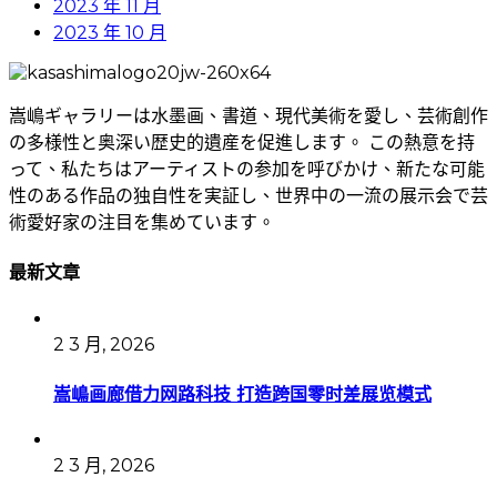
2023 年 11 月
2023 年 10 月
嵩嶋ギャラリーは水墨画、書道、現代美術を愛し、芸術創作
の多様性と奥深い歴史的遺産を促進します。 この熱意を持
って、私たちはアーティストの参加を呼びかけ、新たな可能
性のある作品の独自性を実証し、世界中の一流の展示会で芸
術愛好家の注目を集めています。
最新文章
2 3 月, 2026
嵩嶋画廊借力网路科技 打造跨国零时差展览模式
2 3 月, 2026