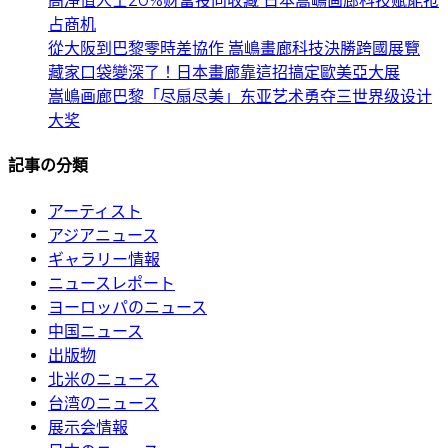
高净值人士20%财富投向收藏 日本嵩嶋画廊科技赋能抢
占商机
從大阪到巴黎零時差協作 嵩嶋畫廊科技決勝跨國展覽
藏家口袋變深了！日本畫廊靠這招搞定歐美亞大展
嵩嶋画廊巴黎「尽扇尽美」东亚艺术勇夺三世界级设计
大奖
記事の分類
アーティスト
アジアニュース
ギャラリー情報
ニュースレポート
ヨーロッパのニュース
中国ニュース
出版物
北米のニュース
台湾のニュース
展示会情報