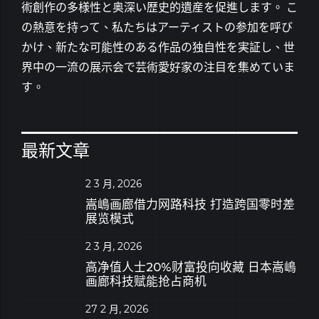
術創作の多様性と奥深い歴史的遺産を促進します。 こ
の熱意を持って、私たちはアーティストの参加を呼び
かけ、新たな可能性のある作品の独自性を実証し、世
界中の一流の展示会で芸術愛好家の注目を集めていま
す。
最新文章
2 3 月, 2026
嵩嶋画廊借力网路科技 打造跨国零时差
展览模式
2 3 月, 2026
高净值人士20%财富投向收藏 日本嵩嶋
画廊科技赋能抢占商机
27 2 月, 2026