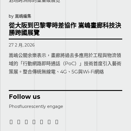
划场跨洲际的重量级展览
by 嵩嶋編集
從大阪到巴黎零時差協作 嵩嶋畫廊科技決
勝跨國展覽
27 2 月, 2026
嵩嶋公關余樂表示，畫廊將過去多應用於工程與物流領
域的「行動網路即時通話（PoC）」技術首度引入藝術
策展。整合傳統無線電、4G、5G與Wi-Fi網絡
Follow us
Phosfluorescently engage