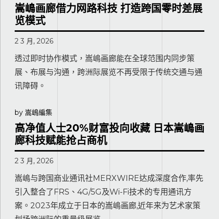
嵩嶋画廊借力网路科技 打造跨国零时差展
览模式
2 3 月, 2026
透过即时协作模式，嵩嶋画廊能在全球范围内同步策
展、布展与沟通，跨洲际展览不再受限于传统交通与通
讯障碍。
by 嵩嶋編集
高净值人士20%财富投向收藏 日本嵩嶋画
廊科技赋能抢占商机
2 3 月, 2026
嵩嶋与跨国商业通讯社MERXWIRE达成深度合作,率先
引入整合了FRS、4G/5G及Wi-Fi技术的专用通讯方
案。2023年成立于日本的嵩嶋画廊,近年来为艺术家策